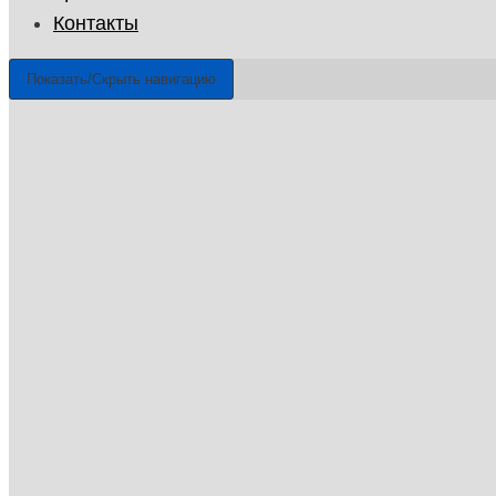
Контакты
Показать/Скрыть навигацию
ГУП «Санэпидемстанция»
г. Истра
Email: info@gup-ses.ru
Истра
Ваш город