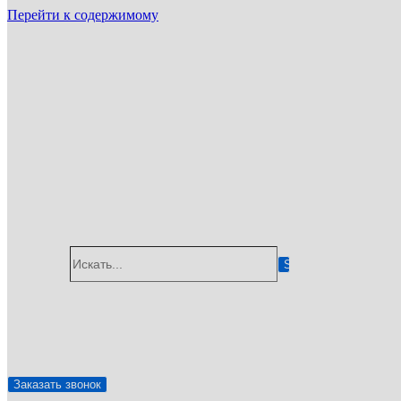
Перейти к содержимому
ГУП «Санэпидемстанция»
г. Истра
Email: info@gup-ses.ru
Истра
Ваш город
Искать...
✆
8 (800) 775-05-92
🖂
info@gup-ses.ru
Заказать звонок