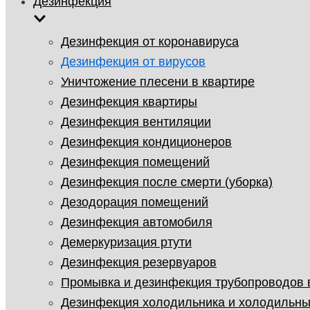
Дезинфекция
Дезинфекция от коронавируса
Дезинфекция от вирусов
Уничтожение плесени в квартире
Дезинфекция квартиры
Дезинфекция вентиляции
Дезинфекция кондиционеров
Дезинфекция помещений
Дезинфекция после смерти (уборка)
Дезодорация помещений
Дезинфекция автомобиля
Демеркуризация ртути
Дезинфекция резервуаров
Промывка и дезинфекция трубопроводов
Дезинфекция холодильника и холодильны