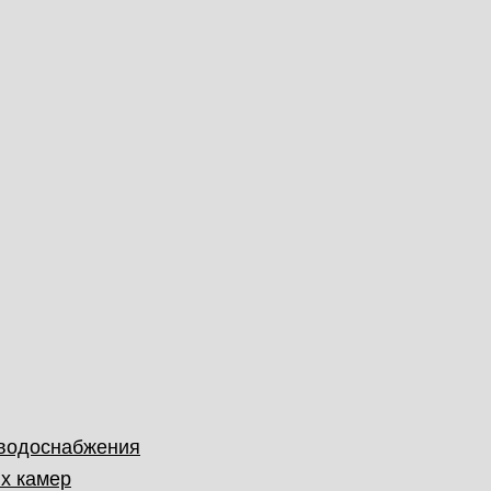
 водоснабжения
х камер