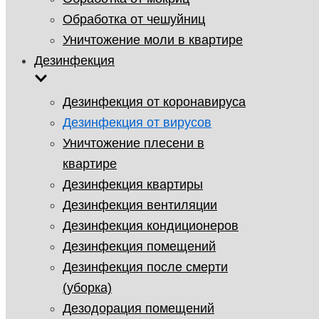
Обработка от чешуйниц
Уничтожение моли в квартире
Дезинфекция
Дезинфекция от коронавируса
Дезинфекция от вирусов
Уничтожение плесени в
квартире
Дезинфекция квартиры
Дезинфекция вентиляции
Дезинфекция кондиционеров
Дезинфекция помещений
Дезинфекция после смерти
(уборка)
Дезодорация помещений