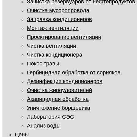
Зачистка резервуаров от нефтепродуктов
Очистка мусоропровода
Заправка кондиционеров
Монтаж вентиляции
Проектирование вентиляции
Чистка вентиляции
Чистка кондиционера
Покос травы
Гербицидная обработка от сорняков
Дезинфекция кондиционеров
Очистка жироуловителей
Акарицидная обработка
Уничтожение борщевика
Лаборатория СЭС
Анализ воды
Цены